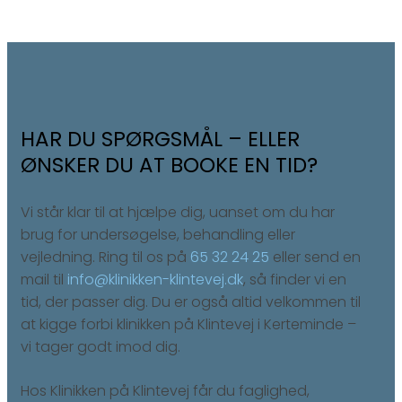
HAR DU SPØRGSMÅL – ELLER
ØNSKER DU AT BOOKE EN TID?
Vi står klar til at hjælpe dig, uanset om du har
brug for undersøgelse, behandling eller
vejledning. Ring til os på
65 32 24 25
eller send en
mail til
info@klinikken-klintevej.dk
, så finder vi en
tid, der passer dig. Du er også altid velkommen til
at kigge forbi klinikken på Klintevej i Kerteminde –
vi tager godt imod dig.
Hos Klinikken på Klintevej får du faglighed,