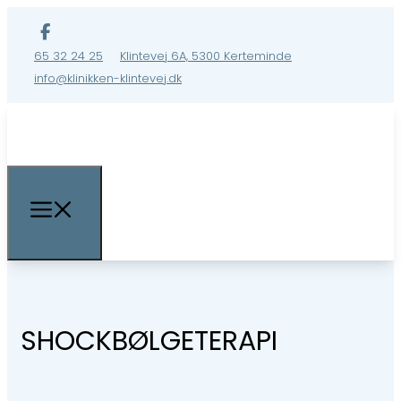
65 32 24 25
Klintevej 6A, 5300 Kerteminde
info@klinikken-klintevej.dk
SHOCKBØLGETERAPI