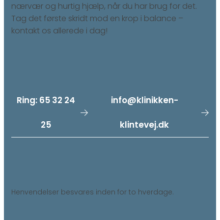
nærvær og hurtig hjælp, når du har brug for det.
Tag det første skridt mod en krop i balance –
kontakt os allerede i dag!
Ring: 65 32 24
info@klinikken-
25
klintevej.dk
Henvendelser besvares inden for to hverdage.