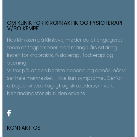
OM KLINIK FOR KIROPRAKTIK OG FYSIOTERAPI
V/BO KEMPF
Hos Klinikken på Klintevej møder du et engageret
team af fagpersoner med mange års erfaring
inden for kiropraktik, fysioterapi, fodterapi og
træning.
Vi tror på, at den bedste behandling opnås, når vi
ser hele mennesket – ikke kun symptomet. Derfor
arbejder vi tværfagligt og skræddersyr hvert
behandlingsforløb til den enkelte.
KONTAKT OS