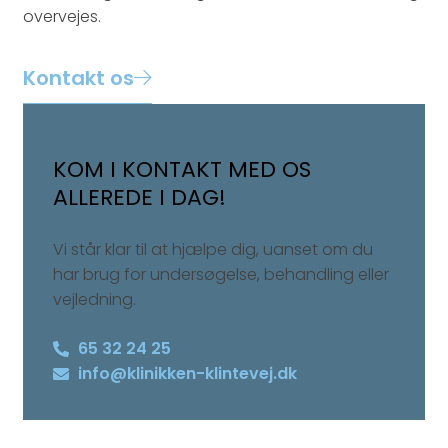
overvejes.​
Kontakt os
KOM I KONTAKT MED OS
ALLEREDE I DAG!
Vi står klar til at hjælpe dig, uanset om du
har brug for undersøgelse, behandling eller
vejledning.
65 32 24 25
info@klinikken-klintevej.dk