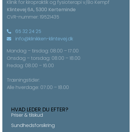
Klinik for kiropraktik og fysioterapi v/Bo Kempf
Klintevej 6A, 5300 Kerteminde
CVR-nummer: 19521435
65 32 24 25
info@klinikken-klintevej.dk
Mandag – tirsdag: 08.00 – 17.00
Onsdag – torsdag: ​08.00 – 18.00
Fredag: ​08.00 – 16.00
Træningstider:
Alle hverdage: 07.00 – 18.00
HVAD LEDER DU EFTER?
Priser & tilskud
Sundhedsforsikring