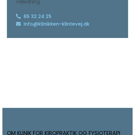
vejledning.
65 32 24 25
info@klinikken-klintevej.dk
OM KLINIK FOR KIROPRAKTIK OG FYSIOTERAPI