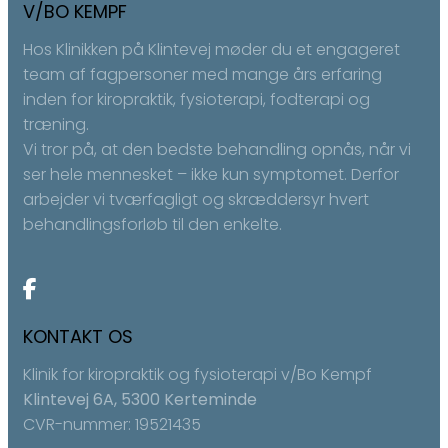
V/BO KEMPF
Hos Klinikken på Klintevej møder du et engageret
team af fagpersoner med mange års erfaring
inden for kiropraktik, fysioterapi, fodterapi og
træning.
Vi tror på, at den bedste behandling opnås, når vi
ser hele mennesket – ikke kun symptomet. Derfor
arbejder vi tværfagligt og skræddersyr hvert
behandlingsforløb til den enkelte.
KONTAKT OS
Klinik for kiropraktik og fysioterapi v/Bo Kempf
Klintevej 6A, 5300 Kerteminde
CVR-nummer: 19521435