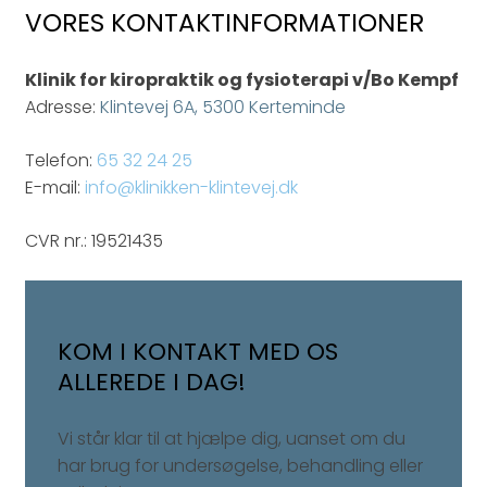
VORES KONTAKTINFORMATIONER
Klinik for kiropraktik og fysioterapi v/Bo Kempf
Adresse:
Klintevej 6A, 5300 Kerteminde
Telefon:
65 32 24 25
E-mail:
info@klinikken-klintevej.dk
CVR nr.: 19521435
KOM I KONTAKT MED OS
ALLEREDE I DAG!
Vi står klar til at hjælpe dig, uanset om du
har brug for undersøgelse, behandling eller