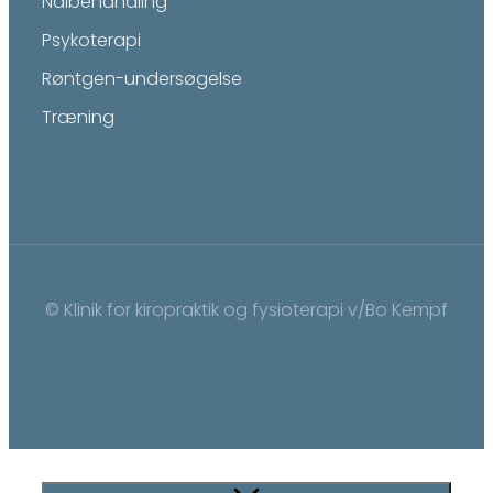
Nålbehandling
Psykoterapi
Røntgen-undersøgelse
Træning
© Klinik for kiropraktik og fysioterapi v/Bo Kempf